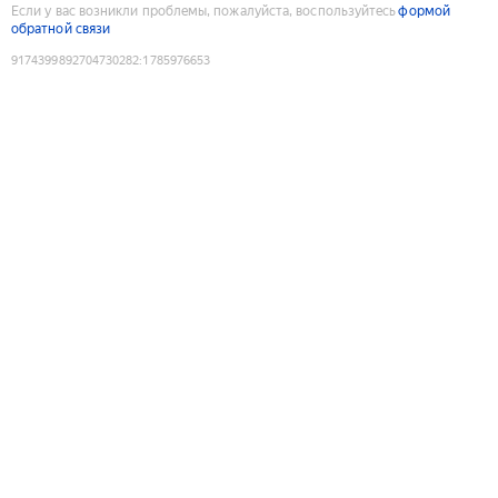
Если у вас возникли проблемы, пожалуйста, воспользуйтесь
формой
обратной связи
9174399892704730282
:
1785976653