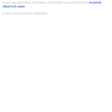
Если у вас возникли проблемы, пожалуйста, воспользуйтесь
формой
обратной связи
9178311043202335540
:
1786034934