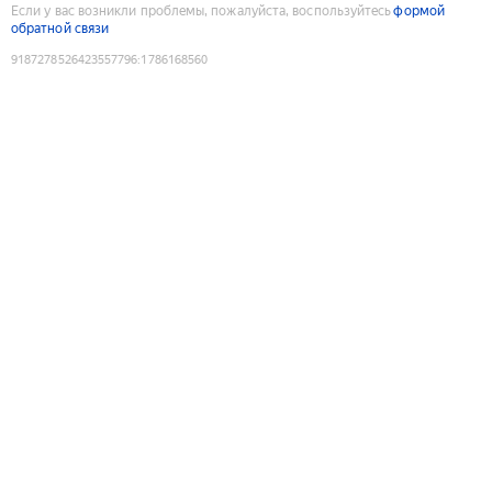
Если у вас возникли проблемы, пожалуйста, воспользуйтесь
формой
обратной связи
9187278526423557796
:
1786168560