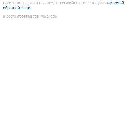
Если у вас возникли проблемы, пожалуйста, воспользуйтесь
формой
обратной связи
9190073379083565706
:
1786210206