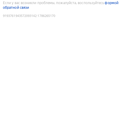
Если у вас возникли проблемы, пожалуйста, воспользуйтесь
формой
обратной связи
9193761943572093142
:
1786265170