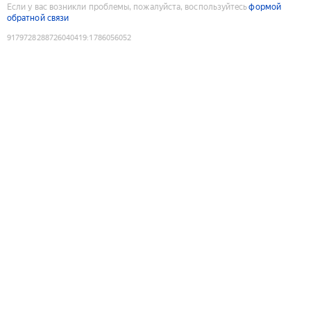
Если у вас возникли проблемы, пожалуйста, воспользуйтесь
формой
обратной связи
9179728288726040419
:
1786056052