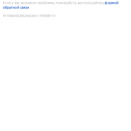
Если у вас возникли проблемы, пожалуйста, воспользуйтесь
формой
обратной связи
9175840052952092344
:
1785998113