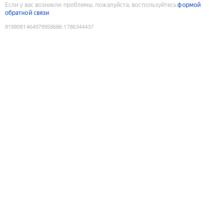
Если у вас возникли проблемы, пожалуйста, воспользуйтесь
формой
обратной связи
9199081464979958686
:
1786344437