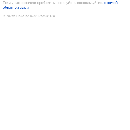
Если у вас возникли проблемы, пожалуйста, воспользуйтесь
формой
обратной связи
9178256415981874809
:
1786034120