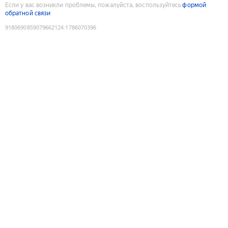
Если у вас возникли проблемы, пожалуйста, воспользуйтесь
формой
обратной связи
9180690859079662124
:
1786070396