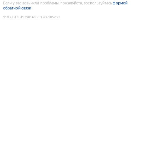
Если у вас возникли проблемы, пожалуйста, воспользуйтесь
формой
обратной связи
9183031161929014163
:
1786105269