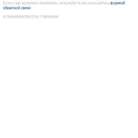
Если у вас возникли проблемы, пожалуйста, воспользуйтесь
формой
обратной связи
9176546888403567526
:
1786008646