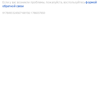
Если у вас возникли проблемы, пожалуйста, воспользуйтесь
формой
обратной связи
9178493324567168156
:
1786037650