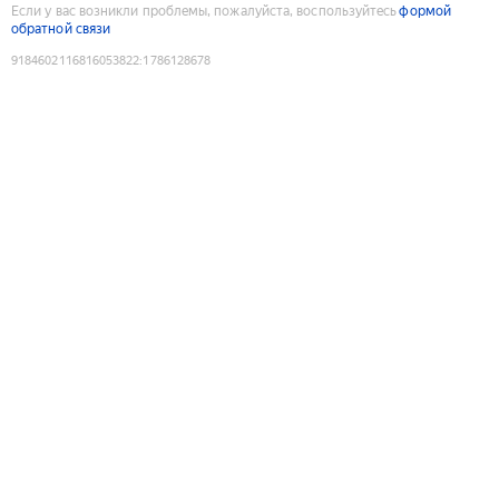
Если у вас возникли проблемы, пожалуйста, воспользуйтесь
формой
обратной связи
9184602116816053822
:
1786128678