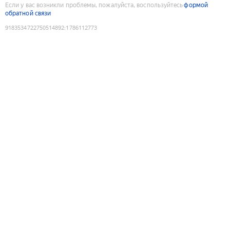
Если у вас возникли проблемы, пожалуйста, воспользуйтесь
формой
обратной связи
9183534722750514892
:
1786112773