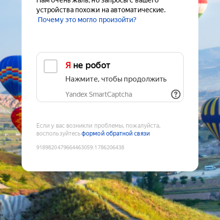
Нам очень жаль, но запросы с вашего
устройства похожи на автоматические.
Почему это могло произойти?
Я не робот
Нажмите, чтобы продолжить
Yandex SmartCaptcha
Если у вас возникли проблемы, пожалуйста,
воспользуйтесь
формой обратной связи
9189820479664463059
:
1786206438