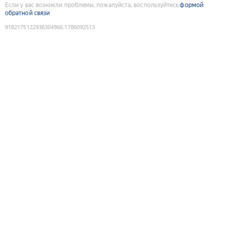
Если у вас возникли проблемы, пожалуйста, воспользуйтесь
формой
обратной связи
9182175122936304966
:
1786092513