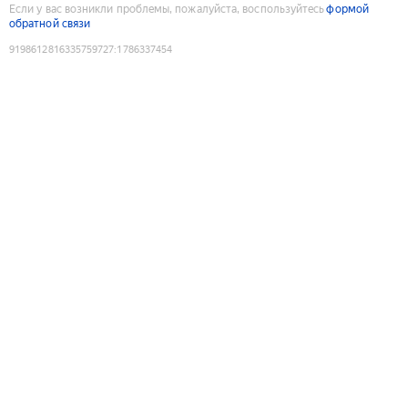
Если у вас возникли проблемы, пожалуйста, воспользуйтесь
формой
обратной связи
9198612816335759727
:
1786337454