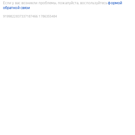
Если у вас возникли проблемы, пожалуйста, воспользуйтесь
формой
обратной связи
9199822837337187466
:
1786355484