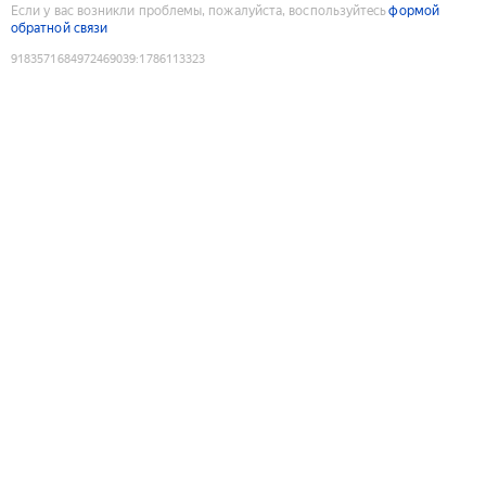
Если у вас возникли проблемы, пожалуйста, воспользуйтесь
формой
обратной связи
9183571684972469039
:
1786113323