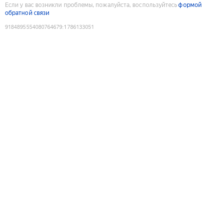
Если у вас возникли проблемы, пожалуйста, воспользуйтесь
формой
обратной связи
9184895554080764679
:
1786133051