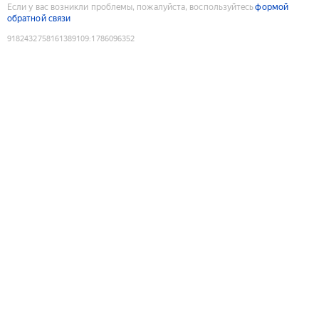
Если у вас возникли проблемы, пожалуйста, воспользуйтесь
формой
обратной связи
9182432758161389109
:
1786096352