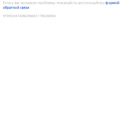
Если у вас возникли проблемы, пожалуйста, воспользуйтесь
формой
обратной связи
9199324614086296640
:
1786348060