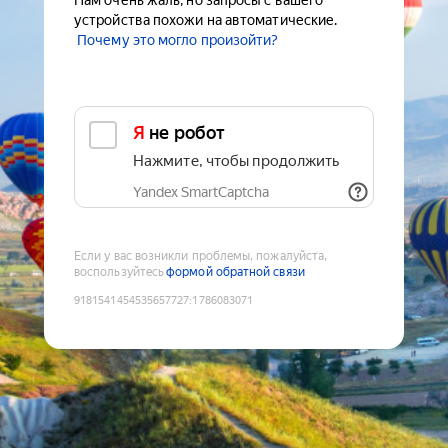
Нам очень жаль, но запросы с вашего
устройства похожи на автоматические.
Почему это могло произойти?
Я не робот
Нажмите, чтобы продолжить
Yandex SmartCaptcha
Если у вас возникли проблемы, пожалуйста,
воспользуйтесь
формой обратной связи
9181541454535657727
:
1786083071