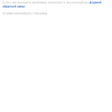
Если у вас возникли проблемы, пожалуйста, воспользуйтесь
формой
обратной связи
9178960145434985476
:
1786044606