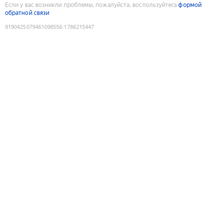
Если у вас возникли проблемы, пожалуйста, воспользуйтесь
формой
обратной связи
9190425079461098556
:
1786215447