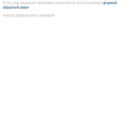
Если у вас возникли проблемы, пожалуйста, воспользуйтесь
формой
обратной связи
9199245265906463083
:
1786346878