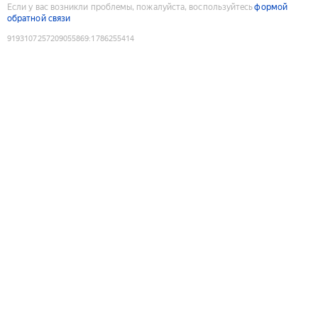
Если у вас возникли проблемы, пожалуйста, воспользуйтесь
формой
обратной связи
9193107257209055869
:
1786255414