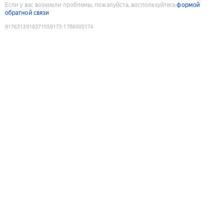
Если у вас возникли проблемы, пожалуйста, воспользуйтесь
формой
обратной связи
9176313918371559173
:
1786005174