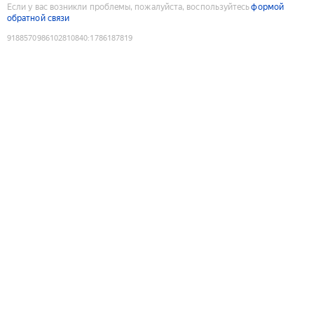
Если у вас возникли проблемы, пожалуйста, воспользуйтесь
формой
обратной связи
9188570986102810840
:
1786187819