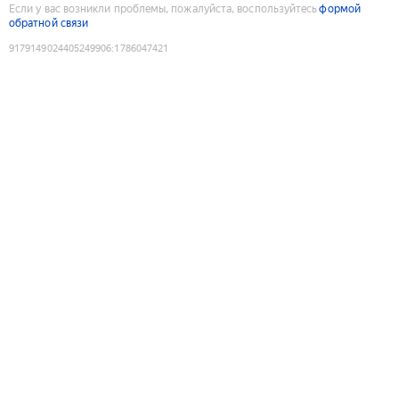
Если у вас возникли проблемы, пожалуйста, воспользуйтесь
формой
обратной связи
9179149024405249906
:
1786047421