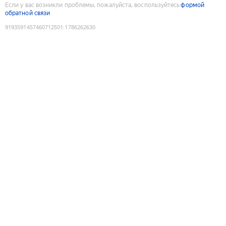
Если у вас возникли проблемы, пожалуйста, воспользуйтесь
формой
обратной связи
9193591457460712501
:
1786262630