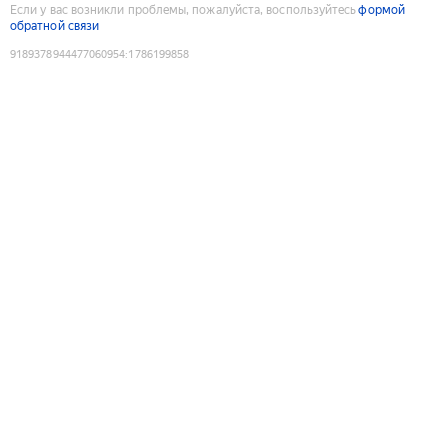
Если у вас возникли проблемы, пожалуйста, воспользуйтесь
формой
обратной связи
9189378944477060954
:
1786199858