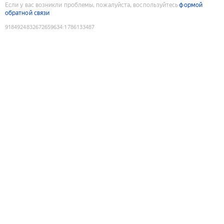
Если у вас возникли проблемы, пожалуйста, воспользуйтесь
формой
обратной связи
9184924832672659634
:
1786133487