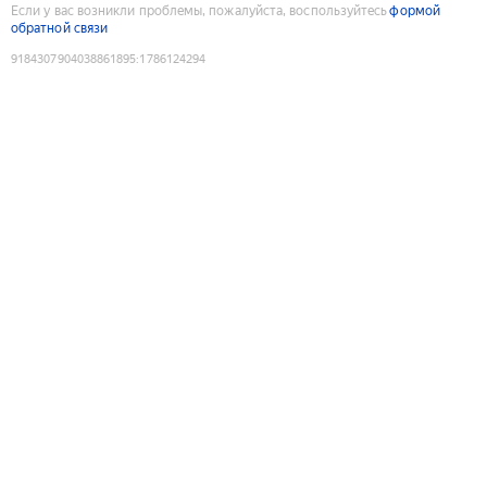
Если у вас возникли проблемы, пожалуйста, воспользуйтесь
формой
обратной связи
9184307904038861895
:
1786124294