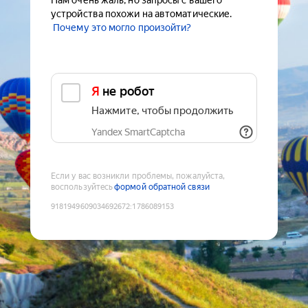
Нам очень жаль, но запросы с вашего
устройства похожи на автоматические.
Почему это могло произойти?
Я не робот
Нажмите, чтобы продолжить
Yandex SmartCaptcha
Если у вас возникли проблемы, пожалуйста,
воспользуйтесь
формой обратной связи
9181949609034692672
:
1786089153