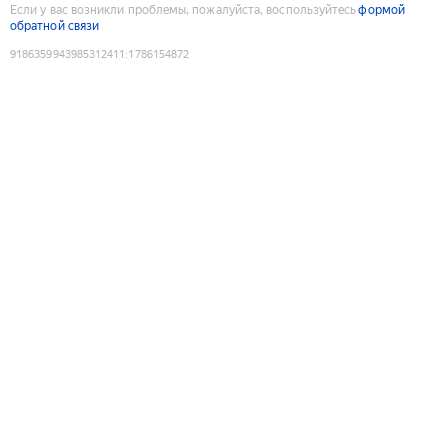
Если у вас возникли проблемы, пожалуйста, воспользуйтесь
формой
обратной связи
9186359943985312411
:
1786154872