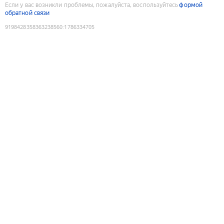
Если у вас возникли проблемы, пожалуйста, воспользуйтесь
формой
обратной связи
9198428358363238560
:
1786334705