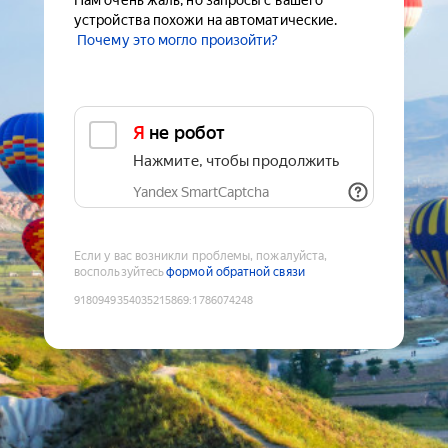
Нам очень жаль, но запросы с вашего
устройства похожи на автоматические.
Почему это могло произойти?
Я не робот
Нажмите, чтобы продолжить
Yandex SmartCaptcha
Если у вас возникли проблемы, пожалуйста,
воспользуйтесь
формой обратной связи
9180949354035215869
:
1786074248