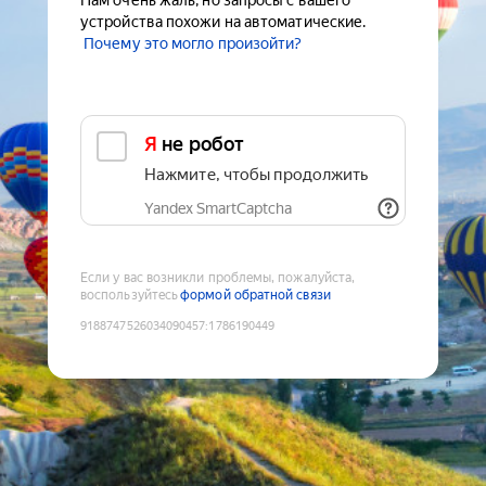
Нам очень жаль, но запросы с вашего
устройства похожи на автоматические.
Почему это могло произойти?
Я не робот
Нажмите, чтобы продолжить
Yandex SmartCaptcha
Если у вас возникли проблемы, пожалуйста,
воспользуйтесь
формой обратной связи
9188747526034090457
:
1786190449