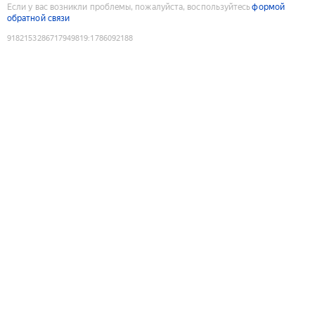
Если у вас возникли проблемы, пожалуйста, воспользуйтесь
формой
обратной связи
9182153286717949819
:
1786092188