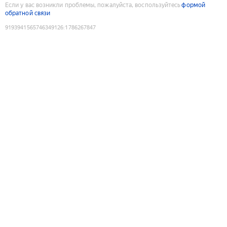
Если у вас возникли проблемы, пожалуйста, воспользуйтесь
формой
обратной связи
9193941565746349126
:
1786267847