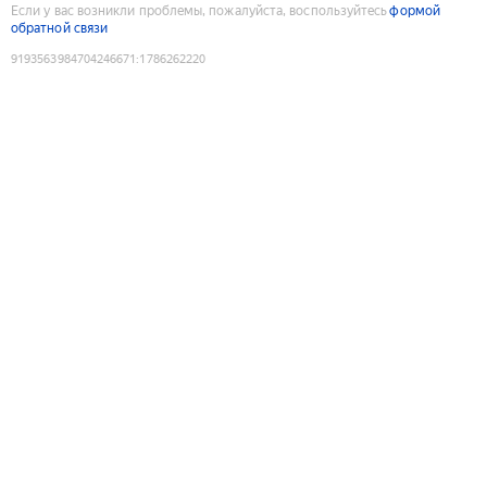
Если у вас возникли проблемы, пожалуйста, воспользуйтесь
формой
обратной связи
9193563984704246671
:
1786262220