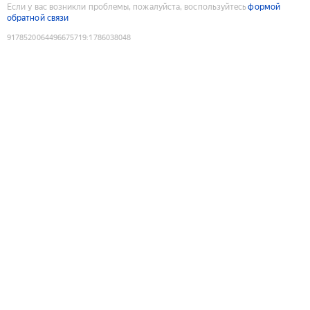
Если у вас возникли проблемы, пожалуйста, воспользуйтесь
формой
обратной связи
9178520064496675719
:
1786038048