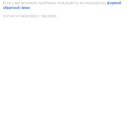
Если у вас возникли проблемы, пожалуйста, воспользуйтесь
формой
обратной связи
9191407411965919062
:
1786230085