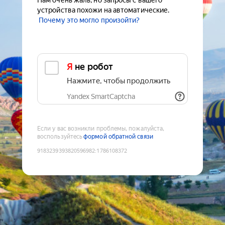
Нам очень жаль, но запросы с вашего
устройства похожи на автоматические.
Почему это могло произойти?
Я не робот
Нажмите, чтобы продолжить
Yandex SmartCaptcha
Если у вас возникли проблемы, пожалуйста,
воспользуйтесь
формой обратной связи
9183239393820596982
:
1786108372