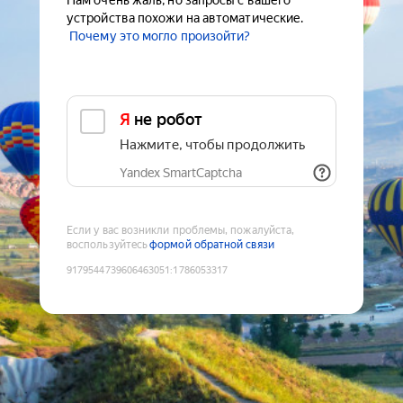
Нам очень жаль, но запросы с вашего
устройства похожи на автоматические.
Почему это могло произойти?
Я не робот
Нажмите, чтобы продолжить
Yandex SmartCaptcha
Если у вас возникли проблемы, пожалуйста,
воспользуйтесь
формой обратной связи
9179544739606463051
:
1786053317