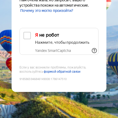
Нам очень жаль, но запросы с вашего
устройства похожи на автоматические.
Почему это могло произойти?
Я не робот
Нажмите, чтобы продолжить
Yandex SmartCaptcha
Если у вас возникли проблемы, пожалуйста,
воспользуйтесь
формой обратной связи
9185865946846149008
:
1786147510