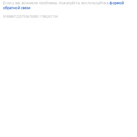
Если у вас возникли проблемы, пожалуйста, воспользуйтесь
формой
обратной связи
9189867225753619385
:
1786207134