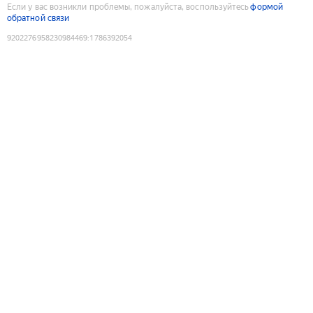
Если у вас возникли проблемы, пожалуйста, воспользуйтесь
формой
обратной связи
9202276958230984469
:
1786392054